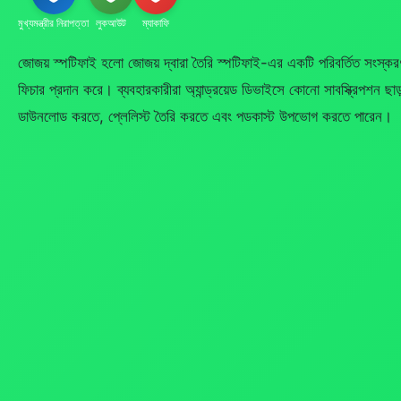
মুখ্যমন্ত্রীর নিরাপত্তা
লুকআউট
ম্যাকাফি
জোজয় স্পটিফাই হলো জোজয় দ্বারা তৈরি স্পটিফাই-এর একটি পরিবর্তিত সংস্করণ, 
ফিচার প্রদান করে। ব্যবহারকারীরা অ্যান্ড্রয়েড ডিভাইসে কোনো সাবস্ক্রিপশন ছা
ডাউনলোড করতে, প্লেলিস্ট তৈরি করতে এবং পডকাস্ট উপভোগ করতে পারেন।