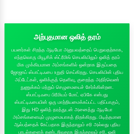
அற்புதமான ஒலித் தரம்
பயனர்கள் சிறந்த ஆடியோ அனுபவத்தைப் பெறுவதற்காக,
எந்தவொரு மியூசிக் ஸ்ட்ரீமிங் செயலியிலும் ஒலித் தரம்
மிக முக்கியமான அம்சங்களில் ஒன்றாக இருப்பதை
ஜோஜாய் ஸ்பாட்டிஃபை உறுதி செய்கிறது. செயலியின் புதிய
அப்டேட்கள், ஒலிக்குத் தெளிவு, குறைந்த அதிர்வெண்
நுணுக்கம் மற்றும் செழுமையைச் சேர்க்கின்றன.
ஸ்பாட்டிஃபை பிரீமியம் மோட் ஏபிகே என்பது
ஸ்பாட்டிஃபையின் ஒரு மாற்றியமைக்கப்பட்ட பதிப்பாகும்,
இது HD ஒலித் தரத்துடன் அனைத்து ஆடியோ
அம்சங்களையும் முழுமையாகத் திறக்கிறது. பிடித்தமான
ஆல்பத்தைக் கேட்பதாக இருந்தாலும் சரி அல்லது புதிய
பாடல்களைக் கண்டறிவதாக இருந்தாலும் சரி, ஒலி