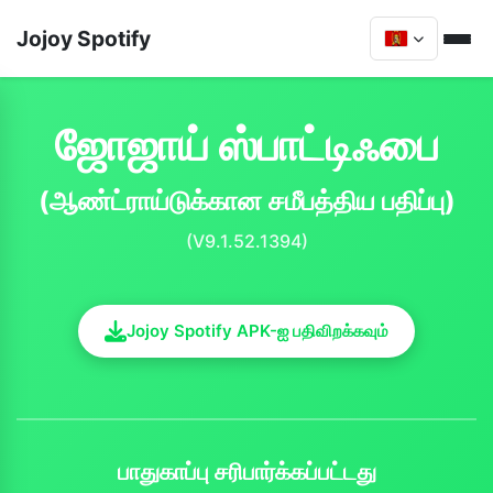
Jojoy Spotify
ஜோஜாய் ஸ்பாட்டிஃபை
(ஆண்ட்ராய்டுக்கான சமீபத்திய பதிப்பு)
(V9.1.52.1394)
Jojoy Spotify APK-ஐ பதிவிறக்கவும்
பாதுகாப்பு சரிபார்க்கப்பட்டது