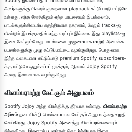
Spotify இலவச பதிப்பு பயனர்களைப் போலல்லாமல்,
அவர்களுக்கு மிகவும் குறைவான playback கட்டுப்பாடு மட்டுமே
உள்ளது. எந்த நேரத்திலும் எந்த பாடலையும் இயக்கலாம்,
பாடல்களுக்கிடையே சுதந்திரமாக நகரலாம், மேலும் tracks-ஐ
மீண்டும் இயக்குவதில் எந்த வரம்பும் இல்லை. இது playlists-ஐ
இசை கேட்கும்போது பாடல்களை முழுமையாக மாற்றி அமைக்க
பயனர்களுக்கு முழு கட்டுப்பாட்டை வழங்குகிறது. பொதுவாக,
இந்த வகையான கட்டுப்பாடு premium Spotify subscribers-
க்கு மட்டுமே ஒதுக்கப்பட்டிருக்கும், ஆனால் Jojoy Spotify
அதை இலவசமாக வழங்குகிறது.
விளம்பரமற்ற கேட்கும் அனுபவம்
Spotify Jojoy அந்த விரக்திக்கு தீர்வாக உள்ளது.
விளம்பரமற்ற
அம்சம்
தடையின்றி மென்மையான கேட்கும் அனுபவத்தை உறுதி
செய்கிறது. Jojoy Spotify அனைத்து விளம்பரங்களையும்
நீக்குகிறது, இதனால் பயனர்கள் தொடர்ச்சியாக இசை