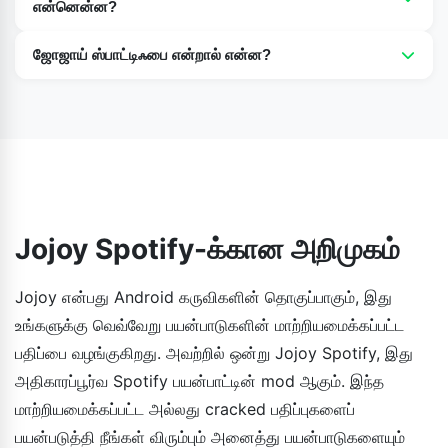
என்னென்ன?
ஸ்பாட்டிஃபை பிளேலிஸ்ட்டின் அடிப்படை அம்சங்களைத் தவிர,
ஜோஜாய் ஸ்பாட்டிஃபை என்றால் என்ன?
இன்னும் பல உள்ளன. அவற்றின் சிறந்த பகுதிகள் இதோ: 320kbps
ஜோஜாய் ஸ்பாட்டிஃபை என்பது அதிகாரப்பூர்வ ஸ்பாட்டிஃபை
வரையிலான பிரீமியம் இசைத் தரம், பாடல்களுக்கு இடையே
செயலியின் மாற்றியமைக்கப்பட்ட பதிப்பாகும்.
வரம்பற்ற ஸ்கிப் வசதி, வரம்பற்ற ஷஃபிள் வசதி, விளம்பரங்கள்
இல்லாத சூழல், ஆஃப்லைனில் கேட்கும் வசதி போன்றவை.
Jojoy Spotify-க்கான அறிமுகம்
Jojoy என்பது Android கருவிகளின் தொகுப்பாகும், இது
உங்களுக்கு வெவ்வேறு பயன்பாடுகளின் மாற்றியமைக்கப்பட்ட
பதிப்பை வழங்குகிறது. அவற்றில் ஒன்று Jojoy Spotify, இது
அதிகாரப்பூர்வ Spotify பயன்பாட்டின் mod ஆகும். இந்த
மாற்றியமைக்கப்பட்ட அல்லது cracked பதிப்புகளைப்
பயன்படுத்தி நீங்கள் விரும்பும் அனைத்து பயன்பாடுகளையும்