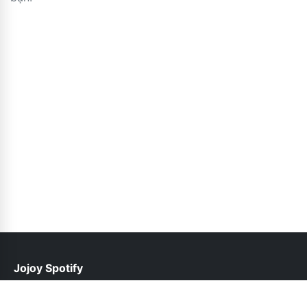
Jojoy Spotify
help@jojoyspotify.pk