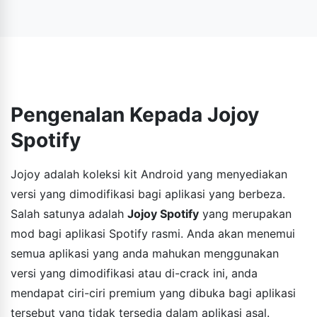
Jojoy Spotify ialah versi mod aplikasi rasmi Spotify.
terbaiknya: kualiti muzik premium sehingga 320kbps,
langkauan tanpa had antara lagu, had pengacakan tanpa
had, bebas iklan, pendengaran luar talian, dsb.
Pengenalan Kepada Jojoy
Spotify
Jojoy adalah koleksi kit Android yang menyediakan
versi yang dimodifikasi bagi aplikasi yang berbeza.
Salah satunya adalah
Jojoy Spotify
yang merupakan
mod bagi aplikasi Spotify rasmi. Anda akan menemui
semua aplikasi yang anda mahukan menggunakan
versi yang dimodifikasi atau di-crack ini, anda
mendapat ciri-ciri premium yang dibuka bagi aplikasi
tersebut yang tidak tersedia dalam aplikasi asal.