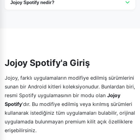
Jojoy Spotify nedir?
daha birçok özelliği var ve işte en iyi yönleri: 320 kbps'ye
Jojoy Spotify, resmi Spotify uygulamasının modlanmış
kadar üstün müzik kalitesi, şarkılar arasında sınırsız
versiyonudur.
atlama, sınırsız karışık çalma, reklamsız kullanım,
çevrimdışı dinleme vb.
Jojoy Spotify'a Giriş
Jojoy, farklı uygulamaların modifiye edilmiş sürümlerini
sunan bir Android kitleri koleksiyonudur. Bunlardan biri,
resmi Spotify uygulamasının bir modu olan
Jojoy
Spotify
'dır. Bu modifiye edilmiş veya kırılmış sürümleri
kullanarak istediğiniz tüm uygulamaları bulabilir, orijinal
uygulamada bulunmayan premium kilit açık özelliklere
erişebilirsiniz.