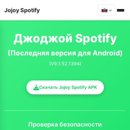
Jojoy Spotify
Джоджой Spotify
(Последняя версия для Android)
(V9.1.52.1394)
Скачать Jojoy Spotify APK
Проверка безопасности